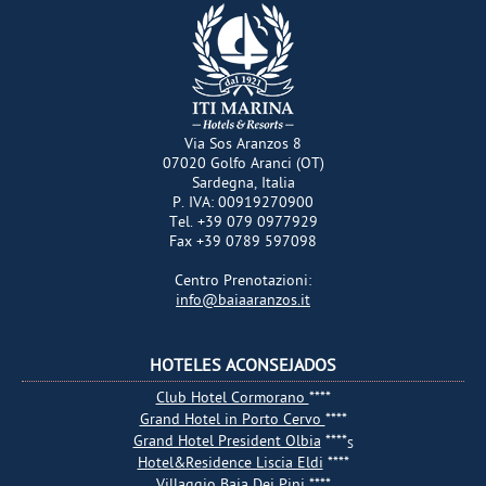
Via Sos Aranzos 8
07020
Golfo Aranci
(OT)
Sardegna
,
Italia
P. IVA:
00919270900
Tel.
+39 079 0977929
Fax
+39 0789 597098
Centro Prenotazioni
:
info@baiaaranzos.it
HOTELES ACONSEJADOS
Club Hotel Cormorano
****
Grand Hotel in Porto Cervo
****
Grand Hotel President Olbia
****
S
Hotel&Residence Liscia Eldi
****
Villaggio Baia Dei Pini
****